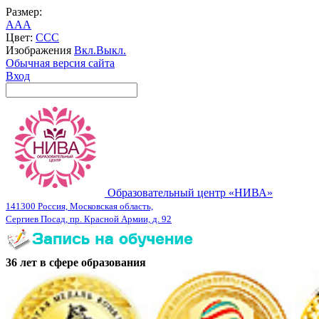
Размер:
A
A
A
Цвет:
C
C
C
Изображения
Вкл.
Выкл.
Обычная версия сайта
Вход
Образовательный центр «НИВА»
141300 Россия, Московская область,
Сергиев Посад, пр. Красной Армии, д. 92
36 лет в сфере образования