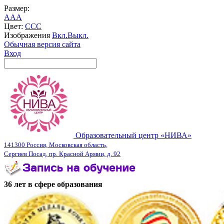
Размер:
A
A
A
Цвет:
C
C
C
Изображения
Вкл.
Выкл.
Обычная версия сайта
Вход
Образовательный центр «НИВА»
141300 Россия, Московская область,
Сергиев Посад, пр. Красной Армии, д. 92
36 лет в сфере образования