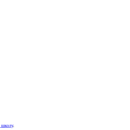
.
 школу
.